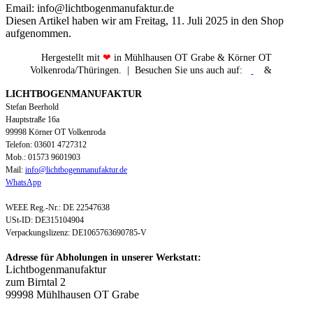
Email: info@lichtbogenmanufaktur.de
Diesen Artikel haben wir am Freitag, 11. Juli 2025 in den Shop
aufgenommen.
Hergestellt mit
❤
in Mühlhausen OT Grabe & Körner OT
Volkenroda/Thüringen. | Besuchen Sie uns auch auf:
&
LICHTBOGENMANUFAKTUR
Stefan Beerhold
Hauptstraße 16a
99998 Körner OT Volkenroda
Telefon: 03601 4727312
Mob.: 01573 9601903
Mail:
info@lichtbogenmanufaktur.de
WhatsApp
WEEE Reg.-Nr.: DE 22547638
USt-ID: DE315104904
Verpackungslizenz: DE1065763690785-V
Adresse für Abholungen in unserer Werkstatt:
Lichtbogenmanufaktur
zum Birntal 2
99998 Mühlhausen OT Grabe