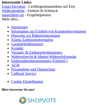
interessante Links:
Unser Etsyshop
- Lichtbogenmanufaktur auf Etsy
Wolkenlosliebe
- Fashion & Schmuck
mauersberg-art
- Erzgebirgskunst
Mehr über...
Impressum
Information zur Echtheit von Kundenbewertungen
Hinweise zur Batterieentsorgung
Klarna Zahlungsinformation
Garantiebedingungen
Kontakt
Versand- & Zahlungsbedingungen
Widerrufsrecht & Muster-Widerrufsformular
Elektroaltgeräteentsorgung (ElektroG)
AGB
Privatsphäre und Datenschutz
Callback Service
Cookie Einstellungen
Bitte bewerten Sie uns!