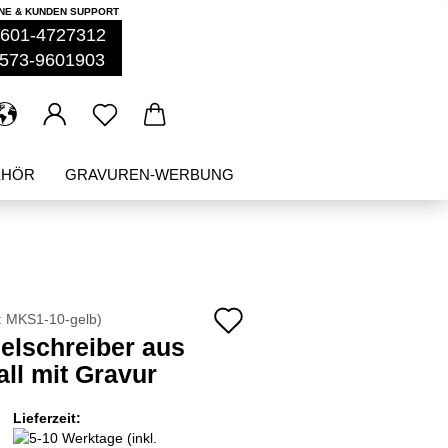
NE & KUNDEN SUPPORT
601-4727312
573-9601903
EHÖR
GRAVUREN-WERBUNG
%ANGEBOTE%
NEU
Auf
:
MKS1-10-gelb
)
elschreiber aus
den
all mit Gravur
Merkzettel
Lieferzeit: