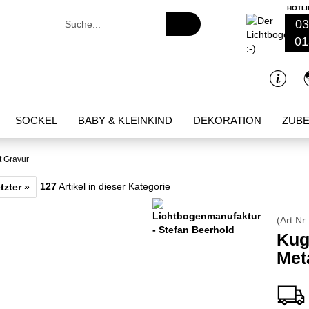
HOTLI
Suche...
03
01
SOCKEL
BABY & KLEINKIND
DEKORATION
ZUB
t Gravur
127
Artikel in dieser Kategorie
tzter »
(Art.Nr.
Kug
Met