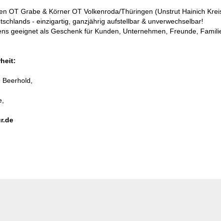
sen OT Grabe & Körner OT Volkenroda/Thüringen (Unstrut Hainich Kreis
schlands - einzigartig, ganzjährig aufstellbar & unverwechselbar!
ens geeignet als Geschenk für Kunden, Unternehmen, Freunde, Famili
heit:
 Beerhold,
e,
r.de