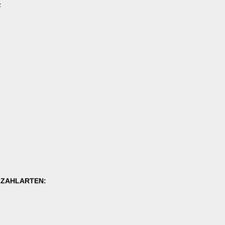
z
E ZAHLARTEN: