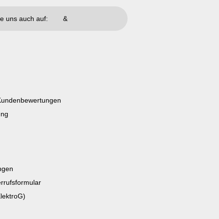
e uns auch auf:
&
n Kundenbewertungen
ung
ngen
rrufsformular
lektroG)