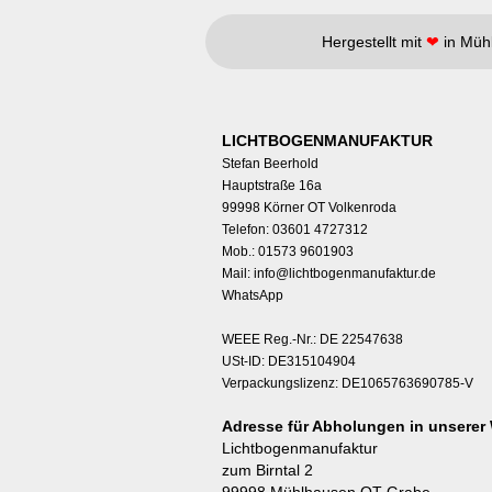
Hergestellt mit
❤
in Müh
LICHTBOGENMANUFAKTUR
Stefan Beerhold
Hauptstraße 16a
99998 Körner OT Volkenroda
Telefon: 03601 4727312
Mob.: 01573 9601903
Mail:
info@lichtbogenmanufaktur.de
WhatsApp
WEEE Reg.-Nr.: DE 22547638
USt-ID: DE315104904
Verpackungslizenz: DE1065763690785-V
Adresse für Abholungen in unserer 
Lichtbogenmanufaktur
zum Birntal 2