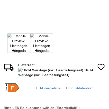
Lieferzeit:
A
10-14
d
Werktage (inkl. Bearbeitungszeit)
M
A
F
EU-Energielabel
Produktdatenblatt
G
Bitte LED Beleuchtung wählen (Erforderlich!):