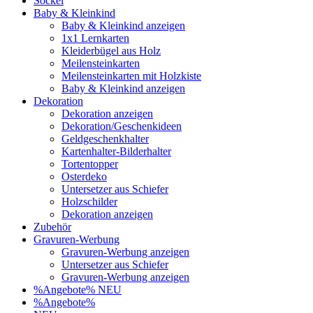
Sockel
Baby & Kleinkind
Baby & Kleinkind anzeigen
1x1 Lernkarten
Kleiderbügel aus Holz
Meilensteinkarten
Meilensteinkarten mit Holzkiste
Baby & Kleinkind anzeigen
Dekoration
Dekoration anzeigen
Dekoration/Geschenkideen
Geldgeschenkhalter
Kartenhalter-Bilderhalter
Tortentopper
Osterdeko
Untersetzer aus Schiefer
Holzschilder
Dekoration anzeigen
Zubehör
Gravuren-Werbung
Gravuren-Werbung anzeigen
Untersetzer aus Schiefer
Gravuren-Werbung anzeigen
%Angebote%
NEU
%Angebote%