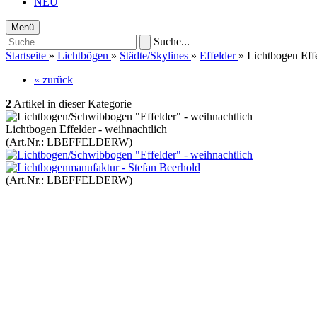
NEU
Menü
Suche...
Startseite
»
Lichtbögen
»
Städte/Skylines
»
Effelder
»
Lichtbogen Effe
« zurück
2
Artikel in dieser Kategorie
Lichtbogen Effelder - weihnachtlich
(Art.Nr.:
LBEFFELDERW
)
(Art.Nr.:
LBEFFELDERW
)