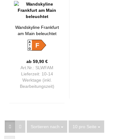
Wandskyline Frankfurt
am Main beleuchtet
A
F
G
ab 59,90 €
Art.Nr.: SLWFAM
Lieferzeit:
10-14
Werktage (inkl.
Bearbeitungszeit)
Sortieren nach
pro Seite
Sortieren nach
10 pro Seite