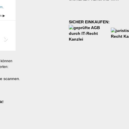
SICHER EINKAUFEN:
 können
erten:
nk!