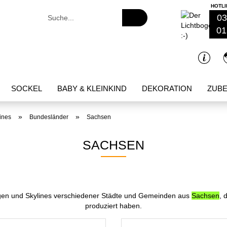
HOTLI
Suche...
03
01
SOCKEL
BABY & KLEINKIND
DEKORATION
ZUB
»
»
ines
Bundesländer
Sachsen
SACHSEN
ögen und Skylines verschiedener Städte und Gemeinden aus
Sachsen
, 
produziert haben.