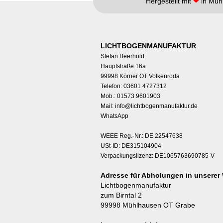
Hergestellt mit
❤
in Müh
LICHTBOGENMANUFAKTUR
Stefan Beerhold
Hauptstraße 16a
99998 Körner OT Volkenroda
Telefon: 03601 4727312
Mob.: 01573 9601903
Mail:
info@lichtbogenmanufaktur.de
WhatsApp
WEEE Reg.-Nr.: DE 22547638
USt-ID: DE315104904
Verpackungslizenz: DE1065763690785-V
Adresse für Abholungen in unserer 
Lichtbogenmanufaktur
zum Birntal 2
99998 Mühlhausen OT Grabe