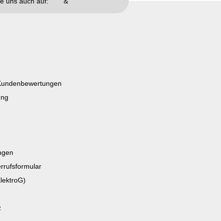
e uns auch auf:
&
n Kundenbewertungen
ung
ngen
rrufsformular
lektroG)
z