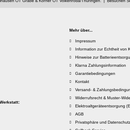
lhausen OT Grabe & Körner OT Volkenroda/Thüringen. | Besuchen Si
Mehr über...
Impressum
Information zur Echtheit vo
Hinweise zur Batterieentsorg
Klarna Zahlungsinformation
Garantiebedingungen
Kontakt
Versand- & Zahlungsbedingu
Widerrufsrecht & Muster-Wide
Werkstatt:
Elektroaltgeräteentsorgung (E
AGB
Privatsphäre und Datenschut