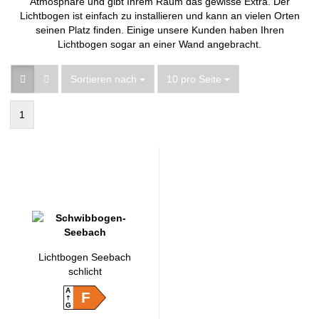
Atmosphäre und gibt Ihrem Raum das gewisse Extra. Der
Lichtbogen ist einfach zu installieren und kann an vielen Orten
seinen Platz finden. Einige unsere Kunden haben Ihren
Lichtbogen sogar an einer Wand angebracht.
Sortieren nach
pro Seite
Sortieren nach
10 pro Seite
1
Lichtbogen Seebach
schlicht
A
F
G