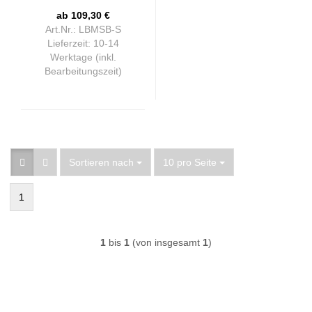
ab 109,30 €
Art.Nr.: LBMSB-S
Lieferzeit:
10-14
Werktage (inkl.
Bearbeitungszeit)
Sortieren nach
pro Seite
Sortieren nach
10 pro Seite
1
1
bis
1
(von insgesamt
1
)