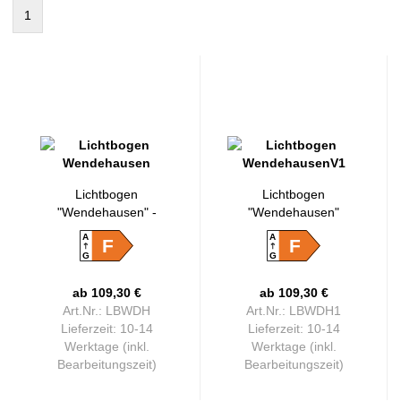
1
Lichtbogen
Lichtbogen
"Wendehausen" -
"Wendehausen"
schlicht
Version1
A
A
F
F
G
G
ab 109,30 €
ab 109,30 €
Art.Nr.: LBWDH
Art.Nr.: LBWDH1
Lieferzeit:
10-14
Lieferzeit:
10-14
Werktage (inkl.
Werktage (inkl.
Bearbeitungszeit)
Bearbeitungszeit)