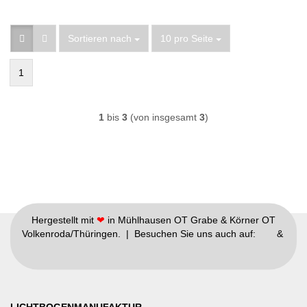
Sortieren nach
pro Seite
Sortieren nach
10 pro Seite
1
1
bis
3
(von insgesamt
3
)
Hergestellt mit
❤
in Mühlhausen OT Grabe & Körner OT
Volkenroda/Thüringen. | Besuchen Sie uns auch auf:
&