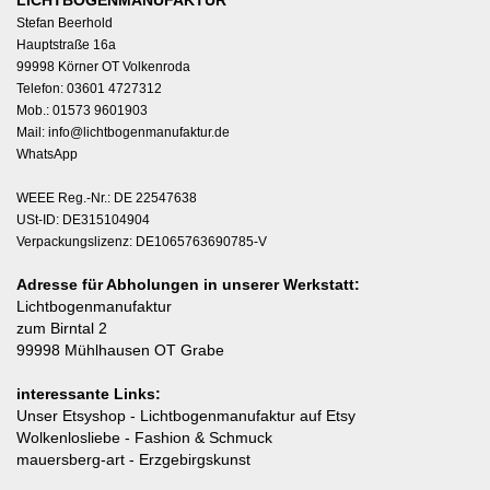
LICHTBOGENMANUFAKTUR
Stefan Beerhold
Hauptstraße 16a
99998 Körner OT Volkenroda
Telefon: 03601 4727312
Mob.: 01573 9601903
Mail:
info@lichtbogenmanufaktur.de
WhatsApp
WEEE Reg.-Nr.: DE 22547638
USt-ID: DE315104904
Verpackungslizenz: DE1065763690785-V
Adresse für Abholungen in unserer Werkstatt:
Lichtbogenmanufaktur
zum Birntal 2
99998 Mühlhausen OT Grabe
interessante Links:
Unser Etsyshop
- Lichtbogenmanufaktur auf Etsy
Wolkenlosliebe
- Fashion & Schmuck
mauersberg-art
- Erzgebirgskunst