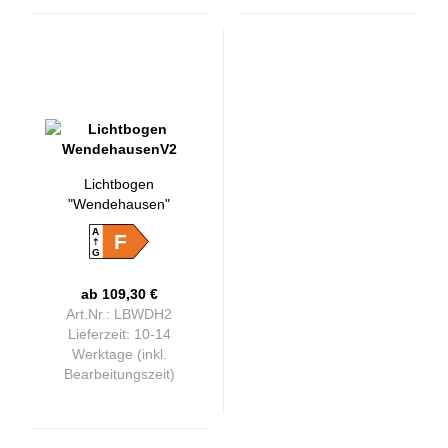
Lichtbogen
"Wendehausen"
Version2
A
F
G
ab 109,30 €
Art.Nr.: LBWDH2
Lieferzeit:
10-14
Werktage (inkl.
Bearbeitungszeit)