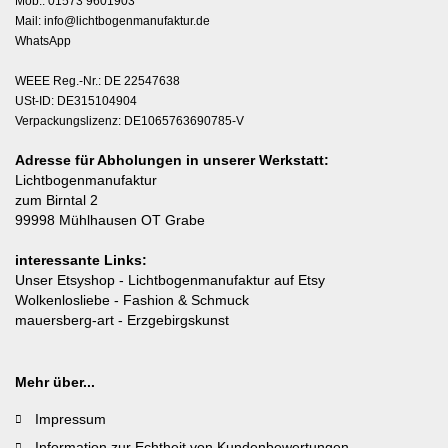
Mob.: 01573 9601903
Mail:
info@lichtbogenmanufaktur.de
WhatsApp
WEEE Reg.-Nr.: DE 22547638
USt-ID: DE315104904
Verpackungslizenz: DE1065763690785-V
Adresse für Abholungen in unserer Werkstatt:
Lichtbogenmanufaktur
zum Birntal 2
99998 Mühlhausen OT Grabe
interessante Links:
Unser Etsyshop
- Lichtbogenmanufaktur auf Etsy
Wolkenlosliebe
- Fashion & Schmuck
mauersberg-art
- Erzgebirgskunst
Mehr über...
Impressum
Information zur Echtheit von Kundenbewertungen