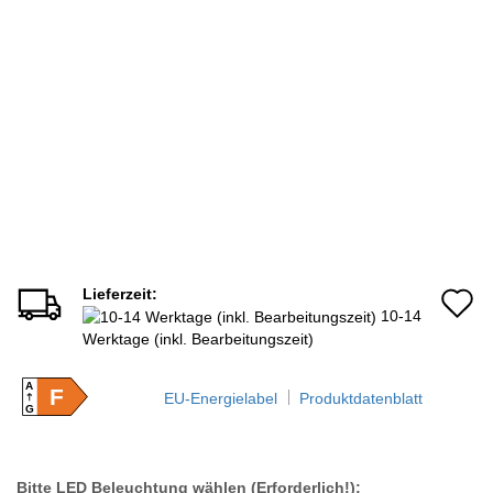
Lieferzeit:
A
10-14
d
Werktage (inkl. Bearbeitungszeit)
M
A
F
EU-Energielabel
Produktdatenblatt
G
Bitte LED Beleuchtung wählen (Erforderlich!):