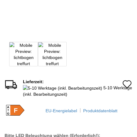
Lieferzeit:
A
5-10 Werktage
d
(inkl. Bearbeitungszeit)
M
A
F
EU-Energielabel
Produktdatenblatt
G
Bitte LED Beleuchtung wählen (Erforderlich!):