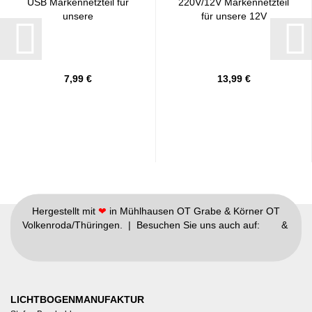
USB Markennetzteil für
220V/12V Markennetzteil
unsere
für unsere 12V
USB/Batteriebögen...
Lichtbögen...
7,99 €
13,99 €
Hergestellt mit
❤
in Mühlhausen OT Grabe & Körner OT
Volkenroda/Thüringen. | Besuchen Sie uns auch auf:
&
LICHTBOGENMANUFAKTUR