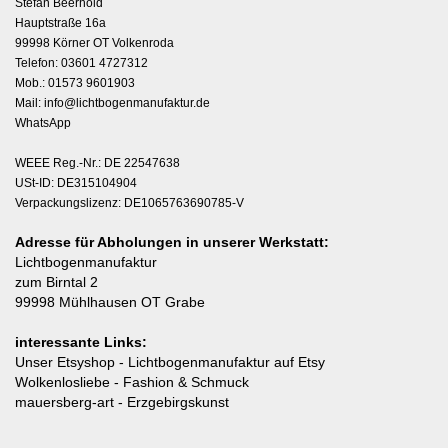
Stefan Beerhold
Hauptstraße 16a
99998 Körner OT Volkenroda
Telefon: 03601 4727312
Mob.: 01573 9601903
Mail:
info@lichtbogenmanufaktur.de
WhatsApp
WEEE Reg.-Nr.: DE 22547638
USt-ID: DE315104904
Verpackungslizenz: DE1065763690785-V
Adresse für Abholungen in unserer Werkstatt:
Lichtbogenmanufaktur
zum Birntal 2
99998 Mühlhausen OT Grabe
interessante Links:
Unser Etsyshop
- Lichtbogenmanufaktur auf Etsy
Wolkenlosliebe
- Fashion & Schmuck
mauersberg-art
- Erzgebirgskunst