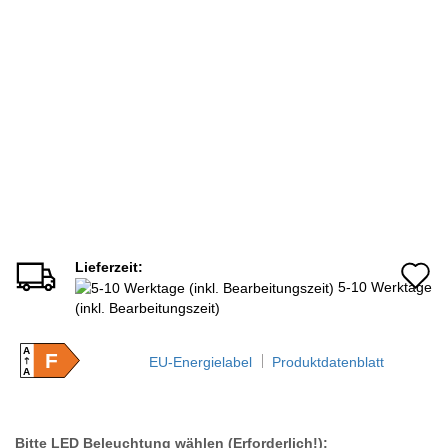
Lieferzeit:
A
5-10 Werktage
d
(inkl. Bearbeitungszeit)
M
A
F
EU-Energielabel
Produktdatenblatt
A
Bitte LED Beleuchtung wählen (Erforderlich!):