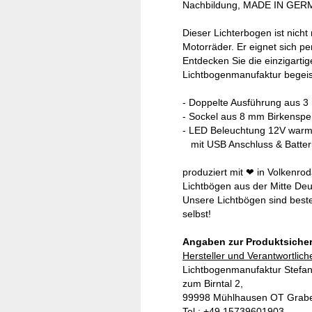
Nachbildung, MADE IN GERMAN
Dieser Lichterbogen ist nicht
Motorräder. Er eignet sich p
Entdecken Sie die einzigart
Lichtbogenmanufaktur begeis
- Doppelte Ausführung aus 3 
- Sockel aus 8 mm Birkensper
- LED Beleuchtung 12V warmw
mit USB Anschluss & Batter
produziert mit ❤ in Volkenrod
Lichtbögen aus der Mitte Deut
Unsere Lichtbögen sind best
selbst!
Angaben zur Produktsicher
Hersteller und Verantwortlich
Lichtbogenmanufaktur Stefan
zum Birntal 2,
99998 Mühlhausen OT Grab
Tel.: +49 15739601903