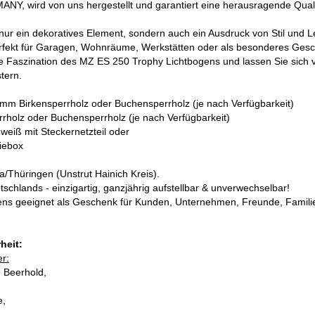
Y, wird von uns hergestellt und garantiert eine herausragende Quali
 nur ein dekoratives Element, sondern auch ein Ausdruck von Stil und L
erfekt für Garagen, Wohnräume, Werkstätten oder als besonderes Gesc
ige Faszination des MZ ES 250 Trophy Lichtbogens und lassen Sie sich
tern.
mm Birkensperrholz oder Buchensperrholz (je nach Verfügbarkeit)
rholz oder Buchensperrholz (je nach Verfügbarkeit)
eiß mit Steckernetzteil oder
iebox
a/Thüringen (Unstrut Hainich Kreis).
schlands - einzigartig, ganzjährig aufstellbar & unverwechselbar!
ens geeignet als Geschenk für Kunden, Unternehmen, Freunde, Famili
heit:
er:
 Beerhold,
e,