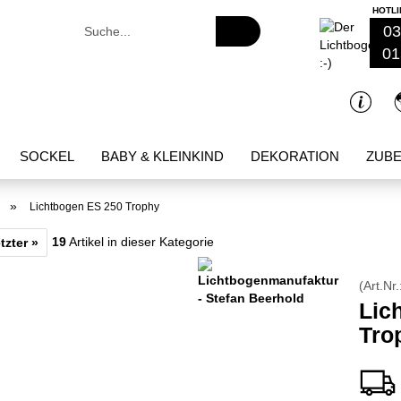
HOTLI
Suche...
03
01
SOCKEL
BABY & KLEINKIND
DEKORATION
ZUB
»
Lichtbogen ES 250 Trophy
19
Artikel in dieser Kategorie
tzter »
(Art.Nr.
Lic
Tro