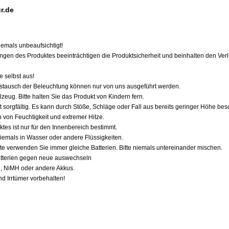
r.de
iemals unbeaufsichtigt!
en des Produktes beeinträchtigen die Produktsicherheit und beinhalten den Verlu
 selbst aus!
stausch der Beleuchtung können nur von uns ausgeführt werden.
lzeug. Bitte halten Sie das Produkt von Kindern fern.
sorgfältig. Es kann durch Stöße, Schläge oder Fall aus bereits geringer Höhe bes
n von Feuchtigkeit und extremer Hitze.
es ist nur für den Innenbereich bestimmt.
iemals in Wasser oder andere Flüssigkeiten.
inte verwenden Sie immer gleiche Batterien. Bitte niemals untereinander mischen.
Batterien gegen neue auswechseln
, NiMH oder andere Akkus.
 Irrtümer vorbehalten!