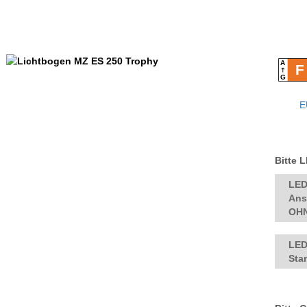
A
F
G
E
Bitte 
LED
Ans
OHN
LED
Sta