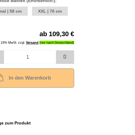
röße wählen (Erforderlich!):
mal | 58 cm
XXL | 76 cm
ab 109,30 €
l. 19% MwSt. zzgl.
Versand
In den Warenkorb
ge zum Produkt