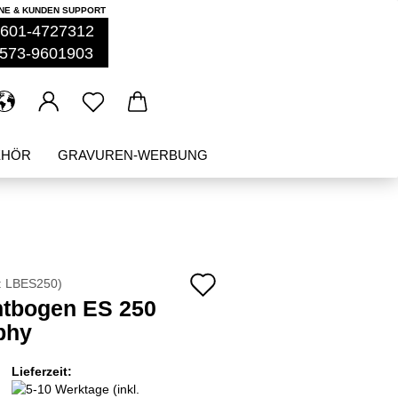
NE & KUNDEN SUPPORT
601-4727312
573-9601903
EHÖR
GRAVUREN-WERBUNG
%ANGEBOTE%
NEU
Auf
:
LBES250
)
htbogen ES 250
den
phy
Merkzettel
Lieferzeit: