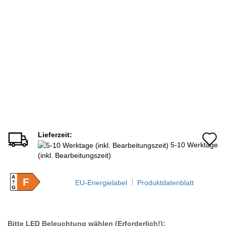
Lieferzeit:
A
5-10 Werktage
d
(inkl. Bearbeitungszeit)
M
A
F
EU-Energielabel
Produktdatenblatt
G
Bitte LED Beleuchtung wählen (Erforderlich!):