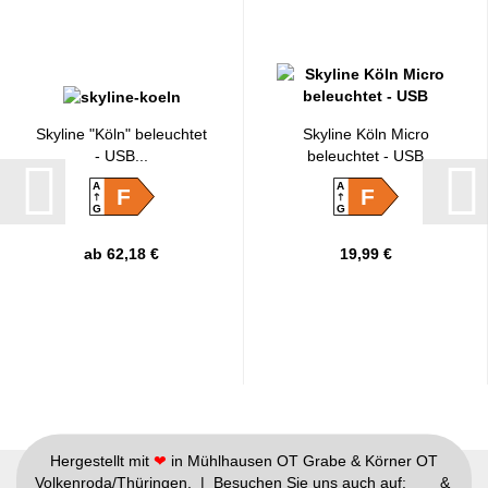
Skyline "Köln" beleuchtet
Skyline Köln Micro
- USB...
beleuchtet - USB
A
A
F
F
G
G
ab 62,18 €
19,99 €
Hergestellt mit
❤
in Mühlhausen OT Grabe & Körner OT
Volkenroda/Thüringen. | Besuchen Sie uns auch auf:
&