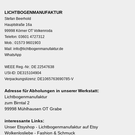
LICHTBOGENMANUFAKTUR
Stefan Beerhold
Hauptstraße 16a
99998 Körner OT Volkenroda
Telefon: 03601 4727312
Mob.: 01573 9601903
Mail:
info@lichtbogenmanufaktur.de
WhatsApp
WEEE Reg.-Nr.: DE 22547638
USt-ID: DE315104904
Verpackungslizenz: DE1065763690785-V
Adresse für Abholungen in unserer Werkstatt:
Lichtbogenmanufaktur
zum Birntal 2
99998 Mühlhausen OT Grabe
interessante Links:
Unser Etsyshop
- Lichtbogenmanufaktur auf Etsy
Wolkenlosliebe
- Fashion & Schmuck