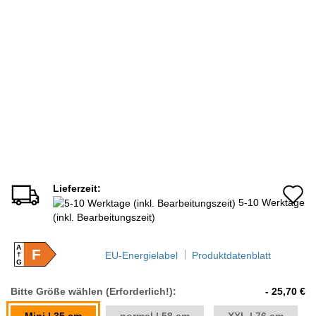
Lieferzeit:
A
5-10 Werktage
d
(inkl. Bearbeitungszeit)
M
A
F
EU-Energielabel
Produktdatenblatt
G
Bitte Größe wählen (Erforderlich!):
- 25,70 €